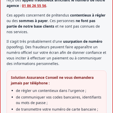
reçu des
appels frauduleux affichant le numéro de notre
agence
:
01 86 26 55 56
.
Ces appels concernent de prétendus
contentieux à régler
ou des
sommes à payer
. Ces personnes
ne font pas
partie de notre base clients
et ne sont pas connues de
nos services.
Il s'agit très probablement d'une
usurpation de numéro
(spoofing). Des fraudeurs peuvent faire apparaître un
Assurance Décennale
numéro officiel sur votre écran afin de donner confiance et
Garantie obligatoire pour les professionnels du BTP
vous inciter à effectuer un paiement ou à communiquer
couvrant les dommages pendant 10 ans.
des informations personnelles.
En savoir plus
Solution Assurance Conseil ne vous demandera
jamais par téléphone :
de régler un contentieux dans l'urgence ;
de communiquer vos codes bancaires, identifiants
ou mots de passe ;
de transmettre votre numéro de carte bancaire ;