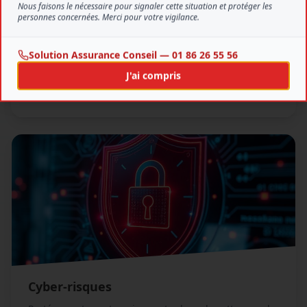
Nous faisons le nécessaire pour signaler cette situation et protéger les
personnes concernées. Merci pour votre vigilance.
Flotte Automobile
Gérez l'assurance de tous vos véhicules
Solution Assurance Conseil — 01 86 26 55 56
professionnels avec un contrat unique et optimisé.
J'ai compris
En savoir plus
Cyber-risques