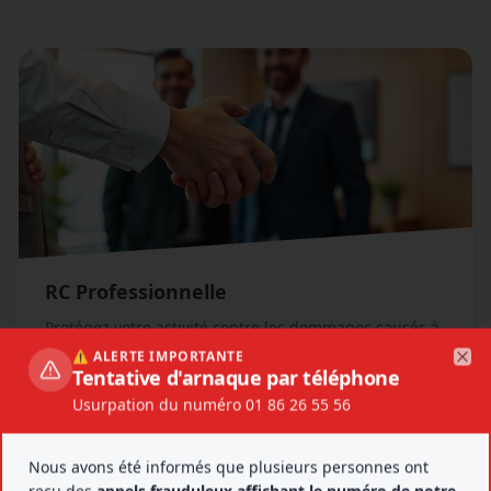
RC Professionnelle
Protégez votre activité contre les dommages causés à
Alerte arnaque téléphonique
des tiers dans le cadre de votre métier.
⚠️ ALERTE IMPORTANTE
Tentative d'arnaque par téléphone
Clo
En savoir plus
Usurpation du numéro 01 86 26 55 56
Nous avons été informés que plusieurs personnes ont